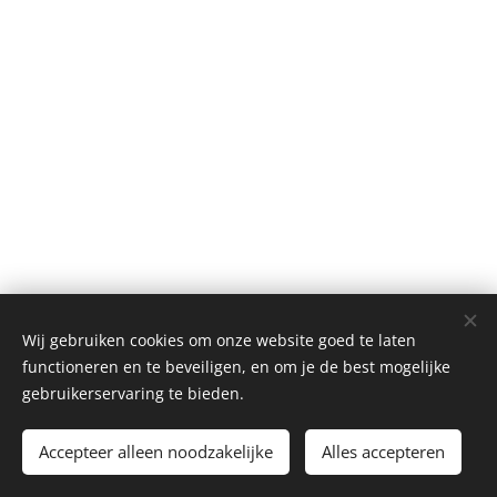
Wij gebruiken cookies om onze website goed te laten
functioneren en te beveiligen, en om je de best mogelijke
© 2026 Menno Dimitri Ouderkerk
gebruikerservaring te bieden.
Accepteer alleen noodzakelijke
Alles accepteren
Mogelijk gemaakt door
Webnode
Cookies